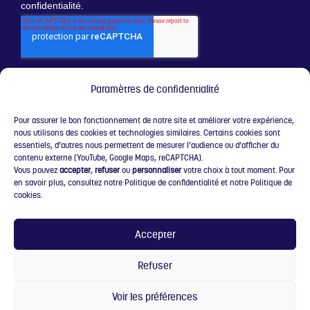
Paramètres de confidentialité
Pour assurer le bon fonctionnement de notre site et améliorer votre expérience,
nous utilisons des cookies et technologies similaires. Certains cookies sont
essentiels, d’autres nous permettent de mesurer l’audience ou d’afficher du
contenu externe (YouTube, Google Maps, reCAPTCHA).
Vous pouvez
accepter
,
refuser
ou
personnaliser
votre choix à tout moment. Pour
en savoir plus, consultez notre Politique de confidentialité et notre Politique de
cookies.
Accepter
Conditions générales de vente
Refuser
Politique de cookies
Politique de confidentialité
Voir les préférences
© 2023 Max Dubois Consultant | All right reserved | Mentions